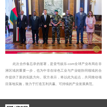
此次合作备忘录的签署，是壹号娱乐-com全球产业布局在非
洲区域的重要一步，也为中非在绿色工业与产业链协同领域的合
作提供了新的实践方向。双方表示，将以此为起点，共同推动项
目落地实施，致力于打造互利共赢、可持续的产业发展典范。