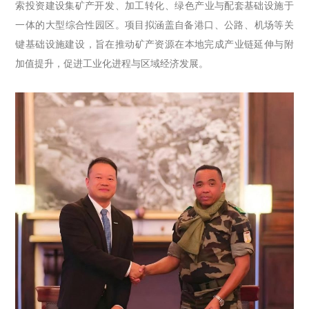
索投资建设集矿产开发、加工转化、绿色产业与配套基础设施于
一体的大型综合性园区。项目拟涵盖自备港口、公路、机场等关
键基础设施建设，旨在推动矿产资源在本地完成产业链延伸与附
加值提升，促进工业化进程与区域经济发展。