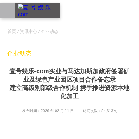
EN
首页
/
资讯中心
/
企业动态
企业动态
壹号娱乐-com实业与马达加斯加政府签署矿
业及绿色产业园区项目合作备忘录
建立高级别部级合作机制 携手推进资源本地
化加工
发布时间：2026 年 02 月 11 日
访问次数：54,313次