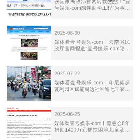
获国家民政部官网转载！“壹
号娱乐-com陪伴助学工程”为事实
无人抚养儿童…
2025-08-30
媒体看壹号娱乐-com丨云南省民
政厅官网报道“壹号娱乐-com陪伴
助学项目”
2025-07-22
媒体看壹号娱乐-com丨印尼莫罗
瓦利园区赋能周边社区逾七千家小
微企业发展
2025-06-25
媒体看壹号娱乐-com丨青慈会8年
捐助1400万元帮扶困境儿童及大
学生