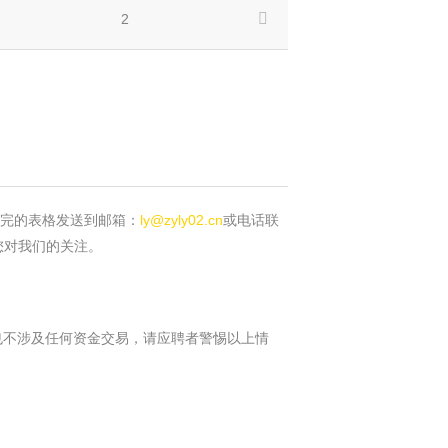
2
的表格发送到邮箱：
ly@zyly02.cn
或电话联
我们的关注。
也不涉及任何资金交易，请应聘者警惕以上情