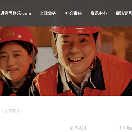
进壹号娱乐-com
全球业务
社会责任
资讯中心
廉洁壹号
/
诚聘英才
招聘类别
工作地