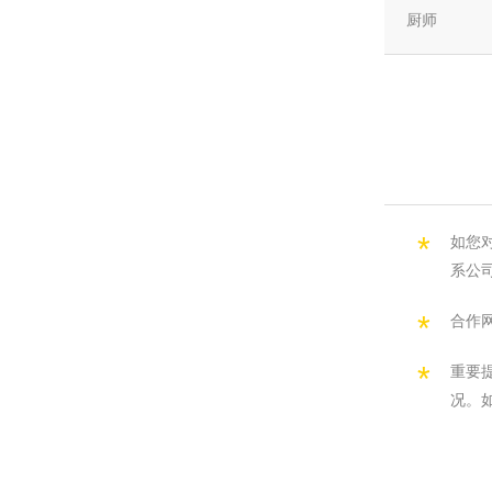
厨师
*
如您对
系公司
*
合作网
*
重要提
况